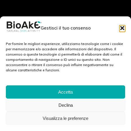
RESTA IN CONTATTO CON NOI:
Gestisci il tuo consenso
Scrivici a:
info@bioake.it
Per fornire le migliori esperienze, utilizziamo tecnologie come i cookie
per memorizzare e/o accedere alle informazioni del dispositivo. Il
consenso a queste tecnologie ci permetterà di elaborare dati come il
Cookie Policy (EU)
comportamento di navigazione o ID unici su questo sito. Non
acconsentire o ritirare il consenso può influire negativamente su
Privacy Policy
alcune caratteristiche e funzioni.
Note legali
SCOPRI IL NOSTRO MONDO: :
Accetta
Declina
Via Tito Schipa, 6 · 73020 · Carpignano Salentino (LE) · ITALY
Visualizza le preferenze
P.I./C.F./C.C.I.A.A 04083870750 Cap. soc. e. l. 100.000.00 euro ·
info@ekubergpharma.com