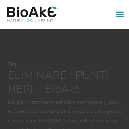
Tag
ELIMINARE I PUNTI
NERI – BioAkè
BioAkè · Trattamento definitivo contro pelle grassa
e acneica. Con BioAkè puoi dire addio a pelle grassa
e imperfezioni! In 3 STEP. La tua pelle ritrova la sua