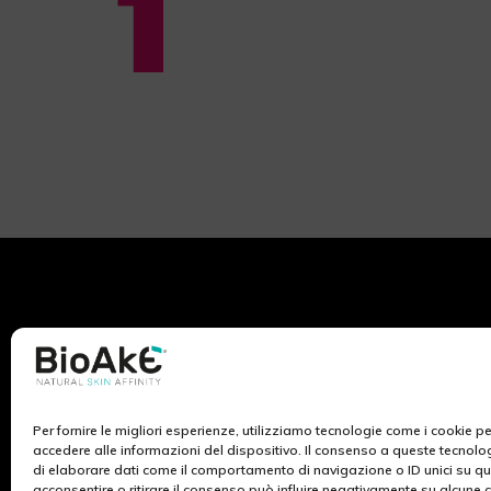
Per fornire le migliori esperienze, utilizziamo tecnologie come i cookie 
BioAké nasce dall’ispirazione e lo studio dei ricercatori
accedere alle informazioni del dispositivo. Il consenso a queste tecnolo
di Ekuberg Pharma, azienda da sempre impegnata nel
di elaborare dati come il comportamento di navigazione o ID unici su qu
campo del benessere al femminile. La ricerca scientifica
acconsentire o ritirare il consenso può influire negativamente su alcune c