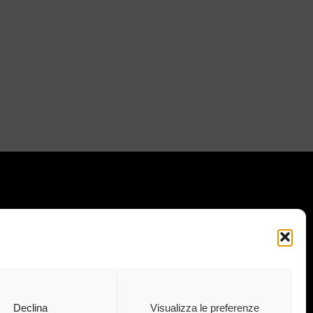
I IL NOSTRO MONDO: :
 · 73020 · Carpignano Salentino (LE) ·
.C.I.A.A 04083870750 Cap. soc. e. l.
Declina
Visualizza le preferenze
euro · info@ekubergpharma.com