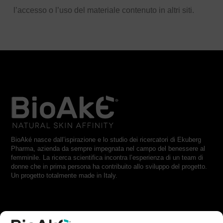
l’accesso o l’uso del materiale contenuto in altri siti.
BioAké nasce dall’ispirazione e lo studio dei ricercatori di Ekuberg
Pharma, azienda da sempre impegnata nel campo del benessere al
femminile. La ricerca scientifica incontra l’esperienza di un team di
donne che in prima persona ha contribuito allo sviluppo del progetto.
Un progetto totalmente made in Italy.
RESTA IN CONTATTO CON NOI: