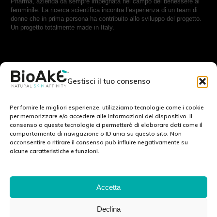
Pharma, azienda da sempre impegnata nel campo del benessere al
femminile. La ricerca scientifica incontra l’esperienza di un team di
donne che in prima persona ha contribuito allo sviluppo del progetto.
Un progetto totalmente made in Italy.
RESTA IN CONTATTO CON NOI:
Gestisci il tuo consenso
Scrivici a:
info@bioake.it
Per fornire le migliori esperienze, utilizziamo tecnologie come i cookie
per memorizzare e/o accedere alle informazioni del dispositivo. Il
consenso a queste tecnologie ci permetterà di elaborare dati come il
Cookie Policy (EU)
comportamento di navigazione o ID unici su questo sito. Non
acconsentire o ritirare il consenso può influire negativamente su
Privacy Policy
alcune caratteristiche e funzioni.
Note legali
SCOPRI IL NOSTRO MONDO: :
Accetta
Declina