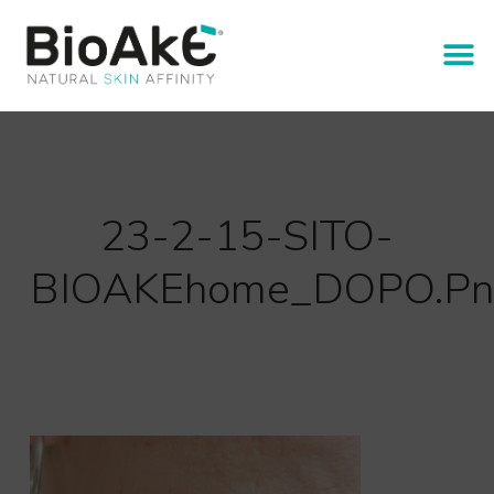
23-2-15-SITO-
BIOAKEhome_DOPO.pn