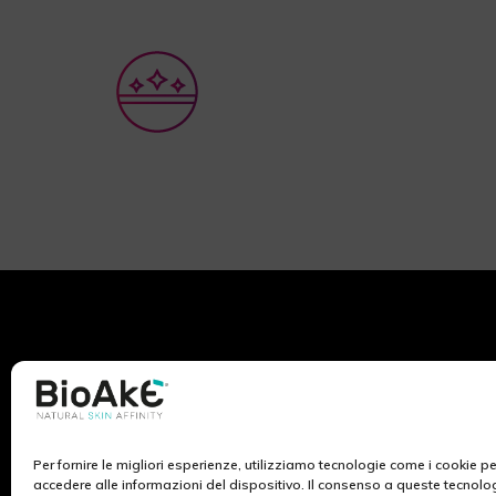
Per fornire le migliori esperienze, utilizziamo tecnologie come i cookie 
BioAké nasce dall’ispirazione e lo studio dei ricercatori
accedere alle informazioni del dispositivo. Il consenso a queste tecnolo
di Ekuberg Pharma, azienda da sempre impegnata nel