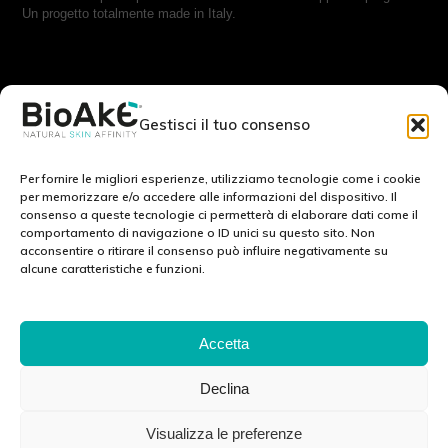
Un progetto totalmente made in Italy.
RESTA IN CONTATTO CON NOI:
Gestisci il tuo consenso
Scrivici a:
info@bioake.it
Per fornire le migliori esperienze, utilizziamo tecnologie come i cookie
per memorizzare e/o accedere alle informazioni del dispositivo. Il
consenso a queste tecnologie ci permetterà di elaborare dati come il
Cookie Policy (EU)
comportamento di navigazione o ID unici su questo sito. Non
acconsentire o ritirare il consenso può influire negativamente su
Privacy Policy
alcune caratteristiche e funzioni.
Note legali
SCOPRI IL NOSTRO MONDO: :
Accetta
Declina
Via Tito Schipa, 6 · 73020 · Carpignano Salentino (LE) · ITALY
Visualizza le preferenze
P.I./C.F./C.C.I.A.A 04083870750 Cap. soc. e. l. 100.000.00 euro ·