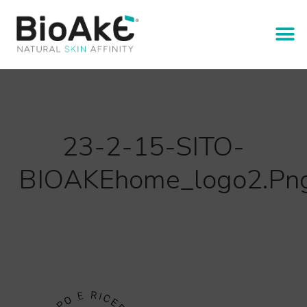
23-2-15-SITO-
BIOAKEhome_logo2.pn