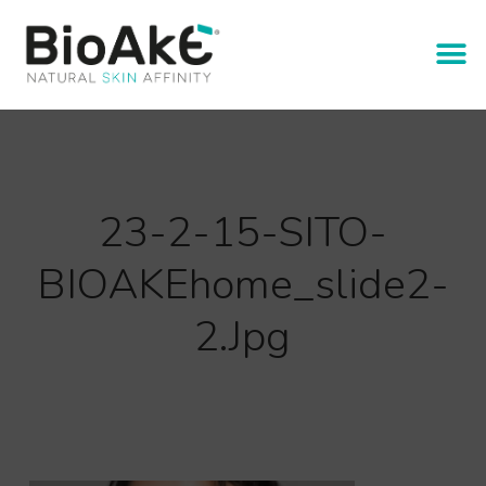
23-2-15-SITO-
BIOAKEhome_slide2-
2.jpg