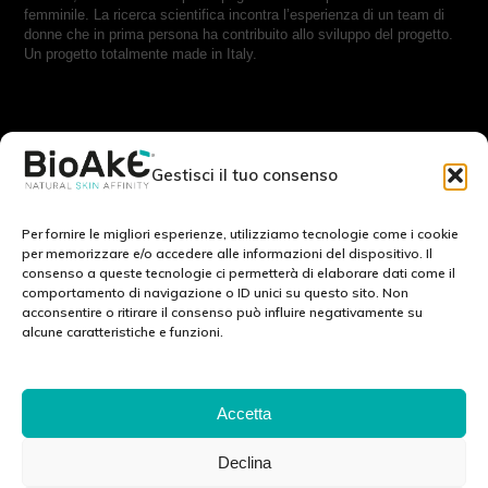
femminile. La ricerca scientifica incontra l’esperienza di un team di
donne che in prima persona ha contribuito allo sviluppo del progetto.
Un progetto totalmente made in Italy.
RESTA IN CONTATTO CON NOI:
Gestisci il tuo consenso
Scrivici a:
info@bioake.it
Per fornire le migliori esperienze, utilizziamo tecnologie come i cookie
per memorizzare e/o accedere alle informazioni del dispositivo. Il
consenso a queste tecnologie ci permetterà di elaborare dati come il
Cookie Policy (EU)
comportamento di navigazione o ID unici su questo sito. Non
acconsentire o ritirare il consenso può influire negativamente su
Privacy Policy
alcune caratteristiche e funzioni.
Note legali
SCOPRI IL NOSTRO MONDO: :
Accetta
Declina