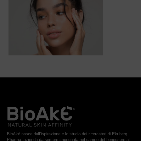
BioAké nasce dall’ispirazione e lo studio dei ricercatori di Ekuberg
Pharma, azienda da sempre impegnata nel campo del benessere al