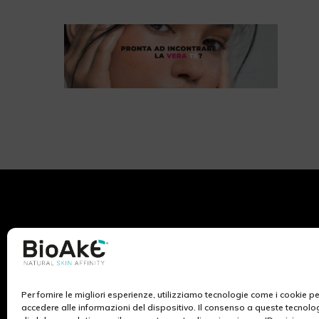
Per fornire le migliori esperienze, utilizziamo tecnologie come i cookie 
BioAké nasce dall’ispirazione e lo studio dei ricercatori
accedere alle informazioni del dispositivo. Il consenso a queste tecnolo
di Ekuberg Pharma, azienda da sempre impegnata nel