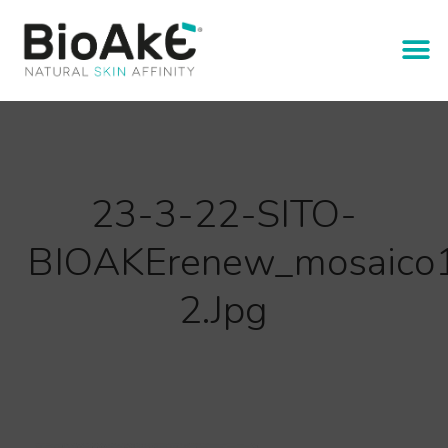
23-3-22-SITO-
BIOAKErenew_mosaico
2.jpg