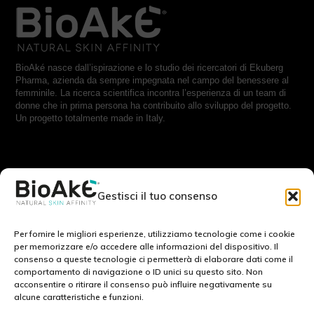
BioAké nasce dall’ispirazione e lo studio dei ricercatori di Ekuberg
Pharma, azienda da sempre impegnata nel campo del benessere al
femminile. La ricerca scientifica incontra l’esperienza di un team di
donne che in prima persona ha contribuito allo sviluppo del progetto.
Un progetto totalmente made in Italy.
RESTA IN CONTATTO CON NOI:
Gestisci il tuo consenso
Scrivici a:
info@bioake.it
Per fornire le migliori esperienze, utilizziamo tecnologie come i cookie
per memorizzare e/o accedere alle informazioni del dispositivo. Il
consenso a queste tecnologie ci permetterà di elaborare dati come il
Cookie Policy (EU)
comportamento di navigazione o ID unici su questo sito. Non
acconsentire o ritirare il consenso può influire negativamente su
Privacy Policy
alcune caratteristiche e funzioni.
Note legali