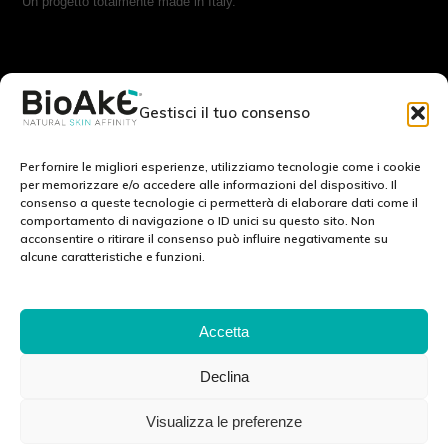
Un progetto totalmente made in Italy.
RESTA IN CONTATTO CON NOI:
Gestisci il tuo consenso
Scrivici a:
info@bioake.it
Per fornire le migliori esperienze, utilizziamo tecnologie come i cookie
per memorizzare e/o accedere alle informazioni del dispositivo. Il
consenso a queste tecnologie ci permetterà di elaborare dati come il
Cookie Policy (EU)
comportamento di navigazione o ID unici su questo sito. Non
acconsentire o ritirare il consenso può influire negativamente su
Privacy Policy
alcune caratteristiche e funzioni.
Note legali
SCOPRI IL NOSTRO MONDO: :
Accetta
Declina
Via Tito Schipa, 6 · 73020 · Carpignano Salentino (LE) · ITALY
Visualizza le preferenze
P.I./C.F./C.C.I.A.A 04083870750 Cap. soc. e. l. 100.000.00 euro ·