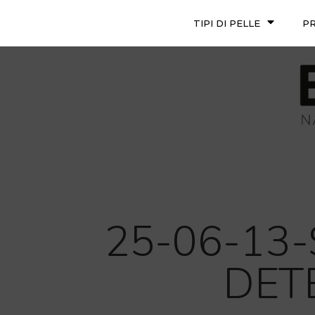
TIPI DI PELLE
P
25-06-13
DET