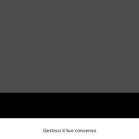
RESTA IN CONTATTO CON NOI:
SCOPR
Gestisci il tuo consenso