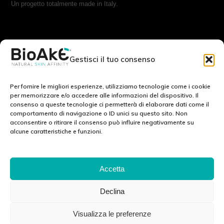
Un progetto totalmente made in Italy.
RESTA IN CONTATTO CON NOI:
Gestisci il tuo consenso
Scrivici a:
info@bioake.it
Per fornire le migliori esperienze, utilizziamo tecnologie come i cookie
per memorizzare e/o accedere alle informazioni del dispositivo. Il
consenso a queste tecnologie ci permetterà di elaborare dati come il
Cookie Policy (EU)
comportamento di navigazione o ID unici su questo sito. Non
acconsentire o ritirare il consenso può influire negativamente su
Privacy Policy
alcune caratteristiche e funzioni.
Note legali
SCOPRI IL NOSTRO MONDO: :
Accetta
Declina
Via Tito Schipa, 6 · 73020 · Carpignano Salentino (LE) · ITALY
Visualizza le preferenze
P.I./C.F./C.C.I.A.A 04083870750 Cap. soc. e. l. 100.000.00 euro ·