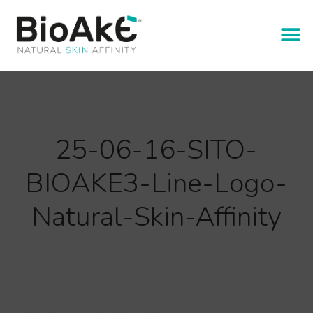
25-06-16-SITO-
BIOAKE3-Line-Logo-
Natural-Skin-Affinity