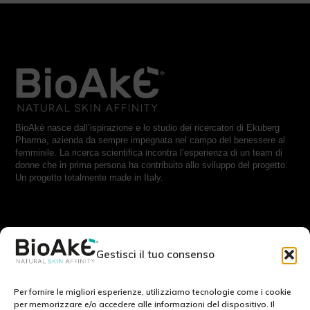
BioAké nasce dall’ispirazione e lo studio dei ricercatori di Ekuberg
Pharma, azienda da sempre impegnata nel campo del benessere al
femminile. La ricerca scientifica incontra l’esperienza di un team di
donne che in prima persona ha contribuito allo sviluppo del progetto.
Un progetto totalmente made in Italy.
RESTA IN CONTATTO CON NOI:
Gestisci il tuo consenso
Scrivici a:
info@bioake.it
Per fornire le migliori esperienze, utilizziamo tecnologie come i cookie
per memorizzare e/o accedere alle informazioni del dispositivo. Il