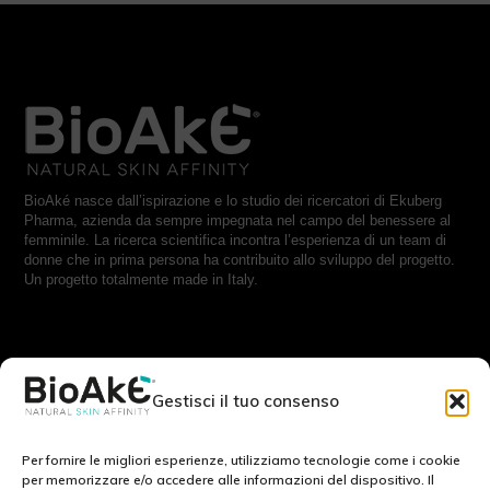
BioAké nasce dall’ispirazione e lo studio dei ricercatori di Ekuberg
Pharma, azienda da sempre impegnata nel campo del benessere al
femminile. La ricerca scientifica incontra l’esperienza di un team di
donne che in prima persona ha contribuito allo sviluppo del progetto.
Un progetto totalmente made in Italy.
RESTA IN CONTATTO CON NOI:
Gestisci il tuo consenso
Scrivici a:
info@bioake.it
Per fornire le migliori esperienze, utilizziamo tecnologie come i cookie
per memorizzare e/o accedere alle informazioni del dispositivo. Il