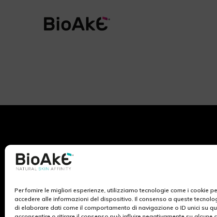
Per fornire le migliori esperienze, utilizziamo tecnologie come i cookie 
BioAké nasce dall’ispirazione e lo studio dei ricercatori
accedere alle informazioni del dispositivo. Il consenso a queste tecnolo
di Ekuberg Pharma, azienda da sempre impegnata nel
di elaborare dati come il comportamento di navigazione o ID unici su qu
campo del benessere al femminile. La ricerca scientifica
acconsentire o ritirare il consenso può influire negativamente su alcune c