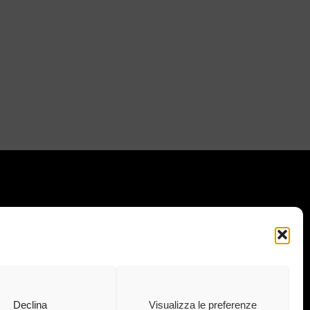
I IL NOSTRO MONDO: :
 · 73020 · Carpignano Salentino (LE) ·
.C.I.A.A 04083870750 Cap. soc. e. l.
Declina
Visualizza le preferenze
euro · info@ekubergpharma.com