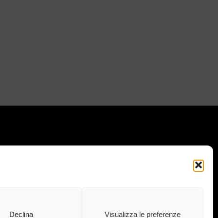
I IL NOSTRO MONDO: :
 · 73020 · Carpignano Salentino (LE) ·
.C.I.A.A 04083870750 Cap. soc. e. l.
Declina
Visualizza le preferenze
euro · info@ekubergpharma.com