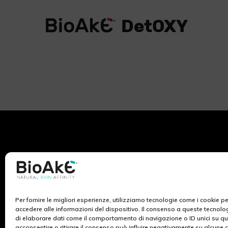
Per fornire le migliori esperienze, utilizziamo tecnologie come i cookie 
BioAké nasce dall’ispirazione e lo studio dei ricercatori
accedere alle informazioni del dispositivo. Il consenso a queste tecnolo
di Ekuberg Pharma, azienda da sempre impegnata nel
di elaborare dati come il comportamento di navigazione o ID unici su qu
campo del benessere al femminile. La ricerca scientifica
acconsentire o ritirare il consenso può influire negativamente su alcune c