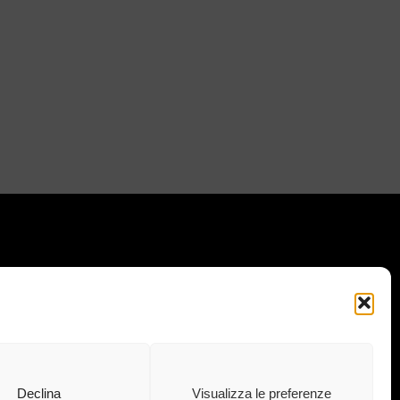
I IL NOSTRO MONDO: :
 · 73020 · Carpignano Salentino (LE) ·
.C.I.A.A 04083870750 Cap. soc. e. l.
Declina
Visualizza le preferenze
euro · info@ekubergpharma.com