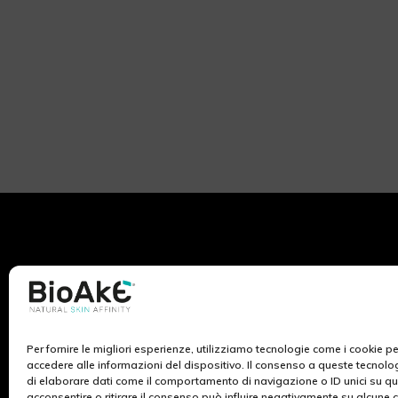
Per fornire le migliori esperienze, utilizziamo tecnologie come i cookie 
BioAké nasce dall’ispirazione e lo studio dei ricercatori
accedere alle informazioni del dispositivo. Il consenso a queste tecnolo
di Ekuberg Pharma, azienda da sempre impegnata nel
di elaborare dati come il comportamento di navigazione o ID unici su qu
campo del benessere al femminile. La ricerca scientifica
acconsentire o ritirare il consenso può influire negativamente su alcune c