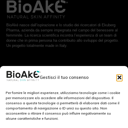
BioAké nasce dall’ispirazione e lo studio dei ricercatori di Ekuberg
Pharma, azienda da sempre impegnata nel campo del benessere al
femminile. La ricerca scientifica incontra l’esperienza di un team di
donne che in prima persona ha contribuito allo sviluppo del progetto.
Un progetto totalmente made in Italy.
RESTA IN CONTATTO CON NOI:
Gestisci il tuo consenso
Scrivici a:
info@bioake.it
Per fornire le migliori esperienze, utilizziamo tecnologie come i cookie
per memorizzare e/o accedere alle informazioni del dispositivo. Il
consenso a queste tecnologie ci permetterà di elaborare dati come il
Cookie Policy (EU)
comportamento di navigazione o ID unici su questo sito. Non
acconsentire o ritirare il consenso può influire negativamente su
Privacy Policy
alcune caratteristiche e funzioni.
Note legali