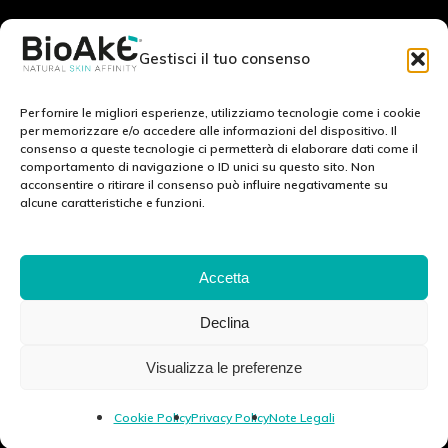
RESTA IN CONTATTO CON NOI:
Gestisci il tuo consenso
Scrivici a:
info@bioake.it
Per fornire le migliori esperienze, utilizziamo tecnologie come i cookie
per memorizzare e/o accedere alle informazioni del dispositivo. Il
consenso a queste tecnologie ci permetterà di elaborare dati come il
Cookie Policy (EU)
comportamento di navigazione o ID unici su questo sito. Non
acconsentire o ritirare il consenso può influire negativamente su
Privacy Policy
alcune caratteristiche e funzioni.
Note legali
SCOPRI IL NOSTRO MONDO: :
Accetta
Declina
Via Tito Schipa, 6 · 73020 · Carpignano Salentino (LE) · ITALY
Visualizza le preferenze
P.I./C.F./C.C.I.A.A 04083870750 Cap. soc. e. l. 100.000.00 euro ·
info@ekubergpharma.com
Cookie Policy
Privacy Policy
Note Legali