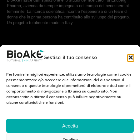
BioAké nasce dall’ispirazione e lo studio dei ricercatori di Ekuberg
Pharma, azienda da sempre impegnata nel campo del benessere al
femminile. La ricerca scientifica incontra l’esperienza di un team di
donne che in prima persona ha contribuito allo sviluppo del progetto.
Un progetto totalmente made in Italy.
RESTA IN CONTATTO CON NOI:
Gestisci il tuo consenso
Scrivici a:
info@bioake.it
Per fornire le migliori esperienze, utilizziamo tecnologie come i cookie
per memorizzare e/o accedere alle informazioni del dispositivo. Il
consenso a queste tecnologie ci permetterà di elaborare dati come il
Cookie Policy (EU)
comportamento di navigazione o ID unici su questo sito. Non
acconsentire o ritirare il consenso può influire negativamente su
Privacy Policy
alcune caratteristiche e funzioni.
Note legali
SCOPRI IL NOSTRO MONDO: :
Accetta
Declina