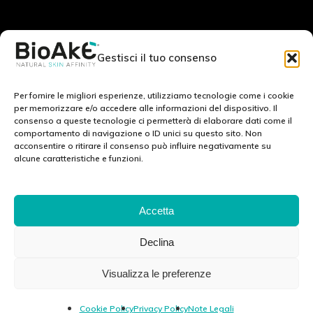
RESTA IN CONTATTO CON NOI:
Gestisci il tuo consenso
Scrivici a:
info@bioake.it
Per fornire le migliori esperienze, utilizziamo tecnologie come i cookie
per memorizzare e/o accedere alle informazioni del dispositivo. Il
consenso a queste tecnologie ci permetterà di elaborare dati come il
Cookie Policy (EU)
comportamento di navigazione o ID unici su questo sito. Non
acconsentire o ritirare il consenso può influire negativamente su
Privacy Policy
alcune caratteristiche e funzioni.
Note legali
SCOPRI IL NOSTRO MONDO: :
Accetta
Declina
Via Tito Schipa, 6 · 73020 · Carpignano Salentino (LE) · ITALY
Visualizza le preferenze
P.I./C.F./C.C.I.A.A 04083870750 Cap. soc. e. l. 100.000.00 euro ·
info@ekubergpharma.com
Cookie Policy
Privacy Policy
Note Legali