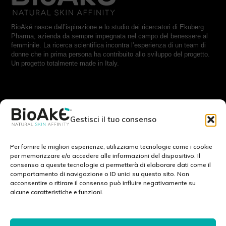
BioAké nasce dall’ispirazione e lo studio dei ricercatori di Ekuberg
Pharma, azienda da sempre impegnata nel campo del benessere al
femminile. La ricerca scientifica incontra l’esperienza di un team di
donne che in prima persona ha contribuito allo sviluppo del progetto.
Un progetto totalmente made in Italy.
RESTA IN CONTATTO CON NOI:
Gestisci il tuo consenso
Scrivici a:
info@bioake.it
Per fornire le migliori esperienze, utilizziamo tecnologie come i cookie
per memorizzare e/o accedere alle informazioni del dispositivo. Il
consenso a queste tecnologie ci permetterà di elaborare dati come il
Cookie Policy (EU)
comportamento di navigazione o ID unici su questo sito. Non
acconsentire o ritirare il consenso può influire negativamente su
Privacy Policy
alcune caratteristiche e funzioni.
Note legali
SCOPRI IL NOSTRO MONDO: :