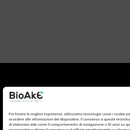
Per fornire le migliori esperienze, utilizziamo tecnologie come i cookie 
BioAké nasce dall’ispirazione e lo studio dei ricercatori
accedere alle informazioni del dispositivo. Il consenso a queste tecnolo
di Ekuberg Pharma, azienda da sempre impegnata nel
di elaborare dati come il comportamento di navigazione o ID unici su qu
campo del benessere al femminile. La ricerca scientifica
acconsentire o ritirare il consenso può influire negativamente su alcune c