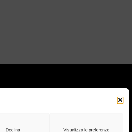
I IL NOSTRO MONDO: :
 · 73020 · Carpignano Salentino (LE) ·
.C.I.A.A 04083870750 Cap. soc. e. l.
Declina
Visualizza le preferenze
euro · info@ekubergpharma.com