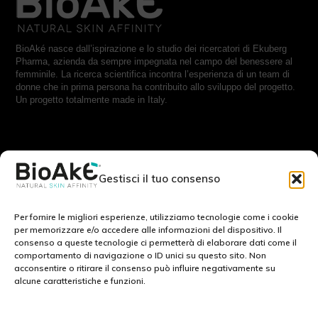
BioAké nasce dall’ispirazione e lo studio dei ricercatori di Ekuberg
Pharma, azienda da sempre impegnata nel campo del benessere al
femminile. La ricerca scientifica incontra l’esperienza di un team di
donne che in prima persona ha contribuito allo sviluppo del progetto.
Un progetto totalmente made in Italy.
RESTA IN CONTATTO CON NOI:
Gestisci il tuo consenso
Scrivici a:
info@bioake.it
Per fornire le migliori esperienze, utilizziamo tecnologie come i cookie
per memorizzare e/o accedere alle informazioni del dispositivo. Il
consenso a queste tecnologie ci permetterà di elaborare dati come il
Cookie Policy (EU)
comportamento di navigazione o ID unici su questo sito. Non
acconsentire o ritirare il consenso può influire negativamente su
Privacy Policy
alcune caratteristiche e funzioni.
Note legali