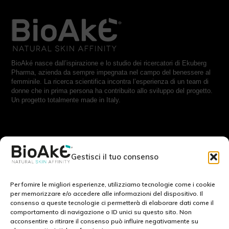
BioAké nasce dall’ispirazione e lo studio dei ricercatori di Ekuberg
Pharma, azienda da sempre impegnata nel campo del benessere al
femminile. La ricerca scientifica incontra l’esperienza di un team di
donne che in prima persona ha contribuito allo sviluppo del progetto.
Un progetto totalmente made in Italy.
RESTA IN CONTATTO CON NOI:
Gestisci il tuo consenso
Scrivici a:
info@bioake.it
Per fornire le migliori esperienze, utilizziamo tecnologie come i cookie
per memorizzare e/o accedere alle informazioni del dispositivo. Il
consenso a queste tecnologie ci permetterà di elaborare dati come il
Cookie Policy (EU)
comportamento di navigazione o ID unici su questo sito. Non
acconsentire o ritirare il consenso può influire negativamente su
Privacy Policy