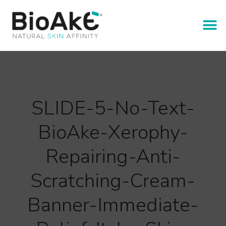
SLIDE-5-No-Text-
BioAke-Xerophy-
Repairing-Anti-
Scratching-Cream-
Banner-Immediate-