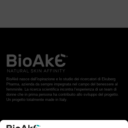
BioAké nasce dall’ispirazione e lo studio dei ricercatori di Ekuberg
Pharma, azienda da sempre impegnata nel campo del benessere al
femminile. La ricerca scientifica incontra l’esperienza di un team di
donne che in prima persona ha contribuito allo sviluppo del progetto.
Un progetto totalmente made in Italy.
RESTA IN CONTATTO CON NOI: