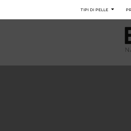
TIPI DI PELLE
P