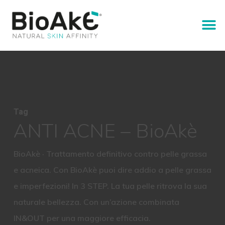
Tag
ANTI ACNE – BioAkè
BioAkè · Trattamento definitivo contro pelle grassa
e acneica. Con BioAkè puoi dire addio a pelle grassa
e imperfezioni! In 3 STEP. La tua pelle ritrova la sua
naturale bellezza. Con un’azione combinata
IN&OUT per una maggiore efficacia.