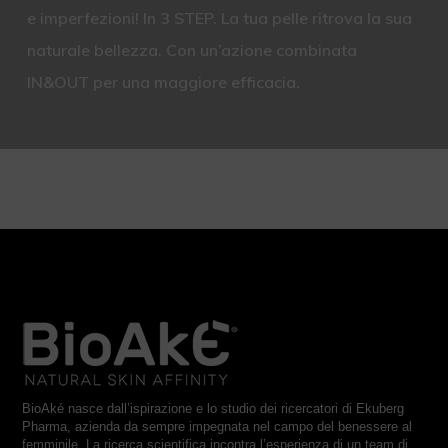
e imperfezioni! In 3 STEP. La tua pelle ritrova la sua
naturale bellezza. Con un’azione combinata
IN&OUT per una maggiore efficacia.
BioAké nasce dall’ispirazione e lo studio dei ricercatori di Ekuberg
Pharma, azienda da sempre impegnata nel campo del benessere al
femminile. La ricerca scientifica incontra l’esperienza di un team di