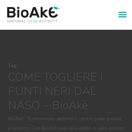
Tag
COME TOGLIERE I
PUNTI NERI DAL
NASO – BioAkè
BioAkè · Trattamento definitivo contro pelle grassa
e acneica. Con BioAkè puoi dire addio a pelle grassa