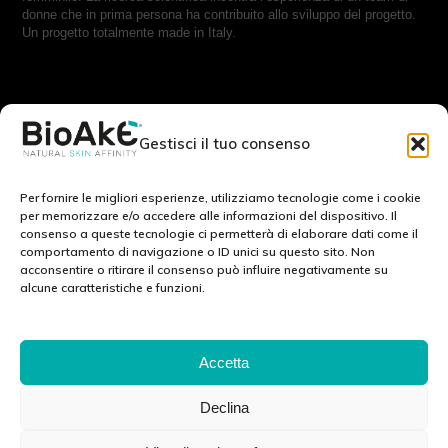
donne che in prima persona ha contribuito allo sviluppo del progetto.
Un progetto totalmente made in Italy.
RESTA IN CONTATTO CON NOI:
Gestisci il tuo consenso
Scrivici a:
info@bioake.it
Per fornire le migliori esperienze, utilizziamo tecnologie come i cookie
per memorizzare e/o accedere alle informazioni del dispositivo. Il
consenso a queste tecnologie ci permetterà di elaborare dati come il
Cookie Policy (EU)
comportamento di navigazione o ID unici su questo sito. Non
acconsentire o ritirare il consenso può influire negativamente su
Privacy Policy
alcune caratteristiche e funzioni.
Note legali
SCOPRI IL NOSTRO MONDO: :
Accetta
Declina
Via Tito Schipa, 6 · 73020 · Carpignano Salentino (LE) · ITALY