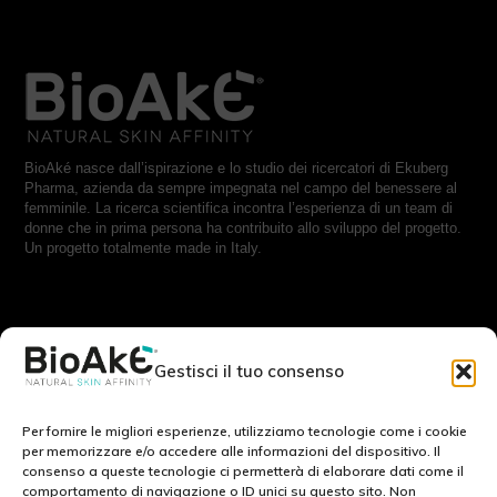
BioAké nasce dall’ispirazione e lo studio dei ricercatori di Ekuberg
Pharma, azienda da sempre impegnata nel campo del benessere al
femminile. La ricerca scientifica incontra l’esperienza di un team di
donne che in prima persona ha contribuito allo sviluppo del progetto.
Un progetto totalmente made in Italy.
RESTA IN CONTATTO CON NOI:
Gestisci il tuo consenso
Scrivici a:
info@bioake.it
Per fornire le migliori esperienze, utilizziamo tecnologie come i cookie
per memorizzare e/o accedere alle informazioni del dispositivo. Il
consenso a queste tecnologie ci permetterà di elaborare dati come il
Cookie Policy (EU)
comportamento di navigazione o ID unici su questo sito. Non