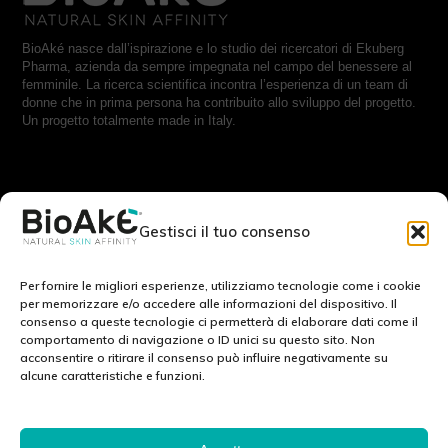
BioAké nasce dall’ispirazione e lo studio dei ricercatori di Ekuberg
Pharma, azienda da sempre impegnata nel campo del benessere al
femminile. La ricerca scientifica incontra l’esperienza di un team di
donne che in prima persona ha contribuito allo sviluppo del progetto.
Un progetto totalmente made in Italy.
RESTA IN CONTATTO CON NOI:
Gestisci il tuo consenso
Scrivici a:
info@bioake.it
Per fornire le migliori esperienze, utilizziamo tecnologie come i cookie
per memorizzare e/o accedere alle informazioni del dispositivo. Il
consenso a queste tecnologie ci permetterà di elaborare dati come il
Cookie Policy (EU)
comportamento di navigazione o ID unici su questo sito. Non
acconsentire o ritirare il consenso può influire negativamente su
Privacy Policy
alcune caratteristiche e funzioni.
Note legali
SCOPRI IL NOSTRO MONDO: :